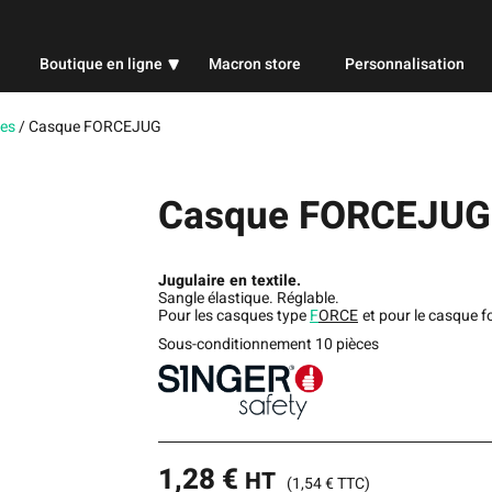
Boutique en ligne
Macron store
Personnalisation
Professionnel
res
/
Casque FORCEJUG
Sport
Casque FORCEJUG
Publicitaire
Jugulaire en textile.
Sangle élastique. Réglable.
Pour les casques type
F
ORCE
et pour le casque f
Sous-conditionnement 10 pièces
1,28
€
HT
(
1,54
€
TTC)