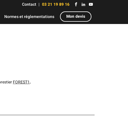
Contact
03 21 19 89 16
Mon devis
Normes et réglementations
orestier
FOREST1
.