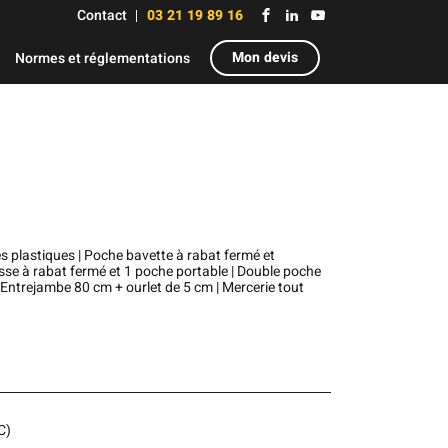
Contact
03 21 19 89 16
Mon devis
Normes et réglementations
es plastiques | Poche bavette à rabat fermé et
sse à rabat fermé et 1 poche portable | Double poche
Entrejambe 80 cm + ourlet de 5 cm | Mercerie tout
C)