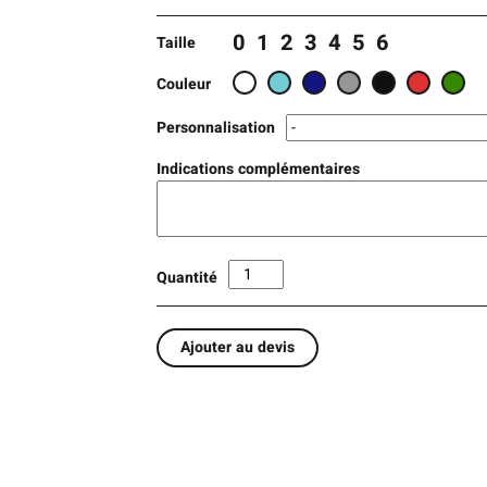
0
1
2
3
4
5
6
Taille
Couleur
Personnalisation
Indications complémentaires
Quantité
Ajouter au devis