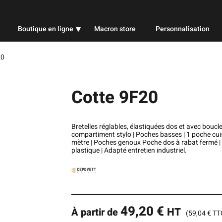
Boutique en ligne
Macron store
Personnalisation
Professionnel
20
Sport
Cotte 9F20
Publicitaire
Bretelles réglables, élastiquées dos et avec boucl
compartiment stylo | Poches basses | 1 poche cui
mètre | Poches genoux Poche dos à rabat fermé | 
plastique | Adapté entretien industriel.
49,20
€
HT
À partir de
(
59,04
€
TT