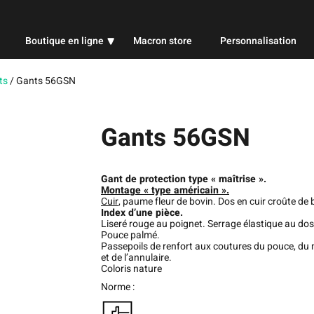
Boutique en ligne
Macron store
Personnalisation
Professionnel
ts
/
Gants 56GSN
Sport
Gants 56GSN
Publicitaire
Gant de protection type « maîtrise ».
Montage « type américain ».
Cuir
, paume fleur de bovin. Dos en cuir croûte de 
Index d’une pièce.
Liseré rouge au poignet. Serrage élastique au dos
Pouce palmé.
Passepoils de renfort aux coutures du pouce, du
et de l’annulaire.
Coloris nature
Norme :