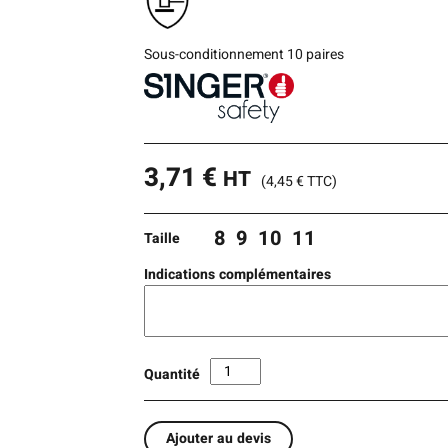
Sous-conditionnement 10 paires
3,71
€
HT
(
4,45
€
TTC)
8
9
10
11
Taille
Indications complémentaires
Quantité
Ajouter au devis