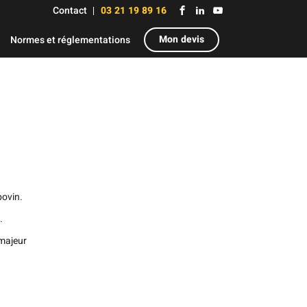
Contact
03 21 19 89 16
Mon devis
Normes et réglementations
bovin.
.
 majeur