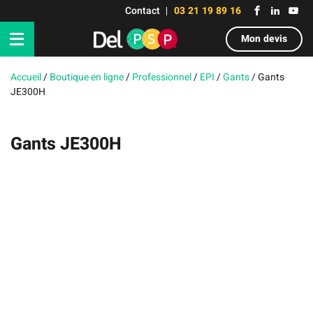
Contact
03 21 19 89 16
Mon devis
Accueil
/
Boutique en ligne
/
Professionnel
/
EPI
/
Gants
/
Gants
JE300H
Gants JE300H