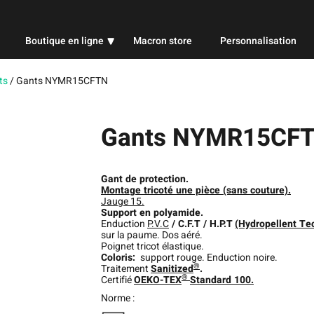
Boutique en ligne
Macron store
Personnalisation
Professionnel
ts
/
Gants NYMR15CFTN
Sport
Gants NYMR15CF
Publicitaire
Gant de protection.
Montage tricoté une pièce (sans couture).
Jauge 15.
Support en polyamide.
Enduction
P.V.C
/ C.F.T / H.P.T
(Hydropellent Te
sur la paume. Dos aéré.
Poignet tricot élastique.
Coloris:
support rouge. Enduction noire.
®
Traitement
Sanitized
.
®
Certifié
OEKO-TEX
Standard 100.
Norme :