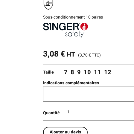
Sous-conditionnement 10 paires
3,08
€
HT
(
3,70
€
TTC)
7
8
9
10
11
12
Taille
Indications complémentaires
Quantité
Ajouter au devis