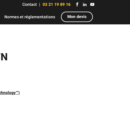
Contact
03 21 19 89 16
Mon devis
Normes et réglementations
TN
chnology™)