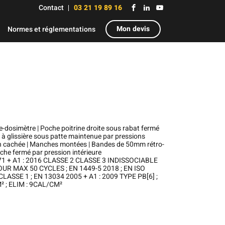
Contact
03 21 19 89 16
Mon devis
Normes et réglementations
e-dosimètre | Poche poitrine droite sous rabat fermé
 à glissière sous patte maintenue par pressions
on cachée | Manches montées | Bandes de 50mm rétro-
che fermé par pression intérieure
71 + A1 : 2016 CLASSE 2 CLASSE 3 INDISSOCIABLE
 MAX 50 CYCLES ; EN 1449-5 2018 ; EN ISO
LASSE 1 ; EN 13034 2005 + A1 : 2009 TYPE PB[6] ;
² ; ELIM : 9CAL/CM²