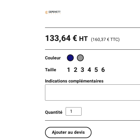
133,64
€
HT
(
160,37
€
TTC)
Couleur
1
2
3
4
5
6
Taille
Indications complémentaires
Quantité
Ajouter au devis