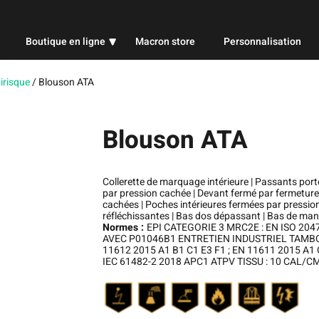
Boutique en ligne
Macron store
Personnalisation
Professionnel
irisque
/
Blouson ATA
Sport
Blouson ATA
Publicitaire
Collerette de marquage intérieure | Passants port
par pression cachée | Devant fermé par fermeture
cachées | Poches intérieures fermées par pressi
réfléchissantes | Bas dos dépassant | Bas de man
Normes :
EPI CATEGORIE 3 MRC2E : EN ISO 204
AVEC P01046B1 ENTRETIEN INDUSTRIEL TAMBOUR
11612 2015 A1 B1 C1 E3 F1 ; EN 11611 2015 A1 C
IEC 61482-2 2018 APC1 ATPV TISSU : 10 CAL/CM