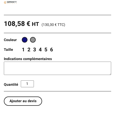
108,58
€
HT
(
130,30
€
TTC)
Couleur
1
2
3
4
5
6
Taille
Indications complémentaires
Quantité
Ajouter au devis