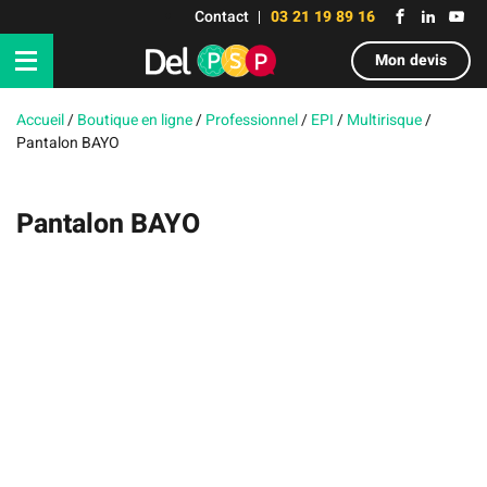
Contact
03 21 19 89 16
Mon devis
Accueil
/
Boutique en ligne
/
Professionnel
/
EPI
/
Multirisque
/
Pantalon BAYO
Pantalon BAYO