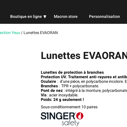
Boutique en ligne
Macron store
Personnalisation
Professionnel
ection Yeux
/
Lunettes EVAORAN
Sport
Lunettes EVAORA
Publicitaire
Lunettes de protection à branches
Protection UV. Traitement anti-rayures et anti
Oculaire
: d’une pièce, en polycarbone incolore.
Branches
: TPR + polycarbonate.
Pont de nez
: intégré à la monture, polycarbonat
Vis
: acier inoxydable.
Poids: 24 g seulement !
Sous-conditionnement 10 paires