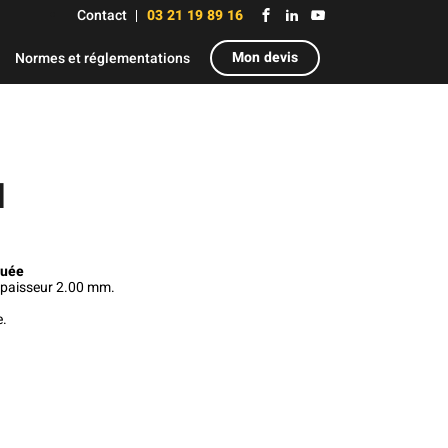
Contact
03 21 19 89 16
Mon devis
Normes et réglementations
N
buée
 Epaisseur 2.00 mm.
e.