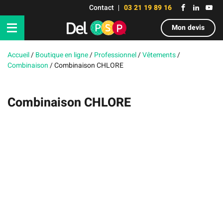
Contact
03 21 19 89 16
Mon devis
Accueil
/
Boutique en ligne
/
Professionnel
/
Vêtements
/
Combinaison
/
Combinaison CHLORE
Combinaison CHLORE