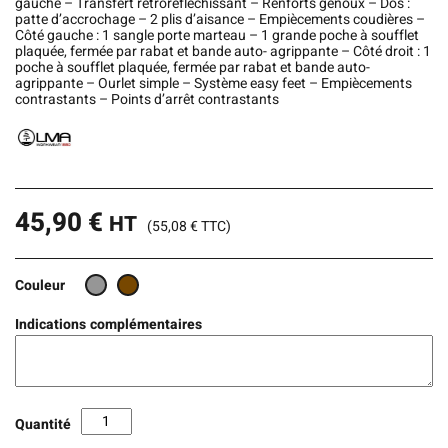
gauche – Transfert rétroréfléchissant – Renforts genoux – Dos :
patte d’accrochage – 2 plis d’aisance – Empiècements coudières –
Côté gauche : 1 sangle porte marteau – 1 grande poche à soufflet
plaquée, fermée par rabat et bande auto- agrippante – Côté droit : 1
poche à soufflet plaquée, fermée par rabat et bande auto-
agrippante – Ourlet simple – Système easy feet – Empiècements
contrastants – Points d’arrêt contrastants
45,90
€
HT
(
55,08
€
TTC)
Couleur
Indications complémentaires
Quantité