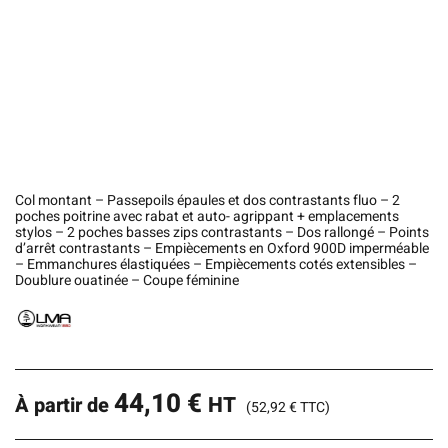
Col montant – Passepoils épaules et dos contrastants fluo – 2
poches poitrine avec rabat et auto- agrippant + emplacements
stylos – 2 poches basses zips contrastants – Dos rallongé – Points
d’arrêt contrastants – Empiècements en Oxford 900D imperméable
– Emmanchures élastiquées – Empiècements cotés extensibles –
Doublure ouatinée – Coupe féminine
44,10
€
HT
À partir de
(
52,92
€
TTC)