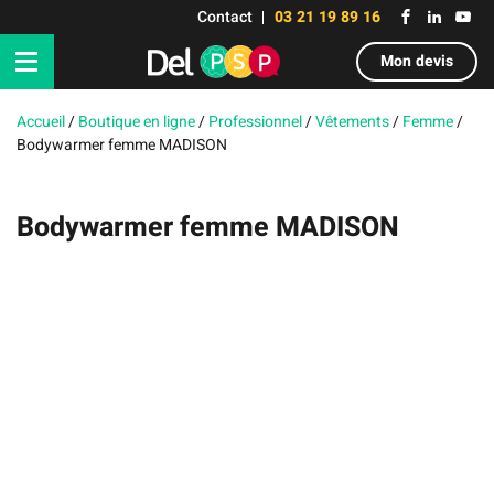
Contact
03 21 19 89 16
Mon devis
Accueil
/
Boutique en ligne
/
Professionnel
/
Vêtements
/
Femme
/
Bodywarmer femme MADISON
Bodywarmer femme MADISON