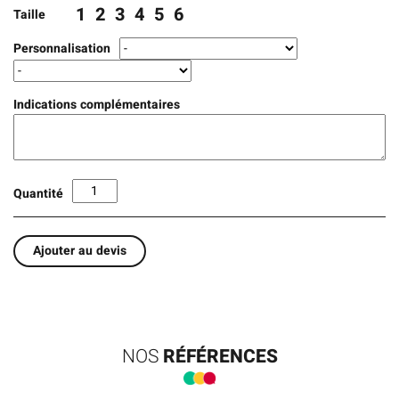
1
2
3
4
5
6
Taille
Personnalisation
Indications complémentaires
Quantité
Ajouter au devis
NOS
RÉFÉRENCES