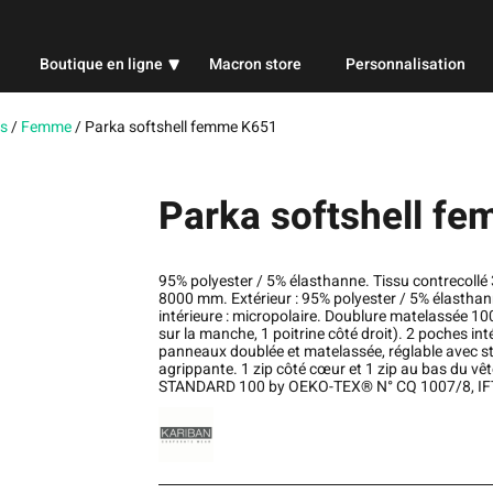
Boutique en ligne
Macron store
Personnalisation
Professionnel
s
/
Femme
/
Parka softshell femme K651
Sport
Parka softshell f
Publicitaire
95% polyester / 5% élasthanne. Tissu contrecoll
8000 mm. Extérieur : 95% polyester / 5% élastha
intérieure : micropolaire. Doublure matelassée 100
sur la manche, 1 poitrine côté droit). 2 poches i
panneaux doublée et matelassée, réglable avec s
agrippante. 1 zip côté cœur et 1 zip au bas du vê
STANDARD 100 by OEKO-TEX® N° CQ 1007/8, IF