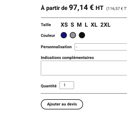
97,14
€
HT
À partir de
(
116,57
€
T
XS
S
M
L
XL
2XL
Taille
Couleur
Personnalisation
Indications complémentaires
Quantité
Ajouter au devis