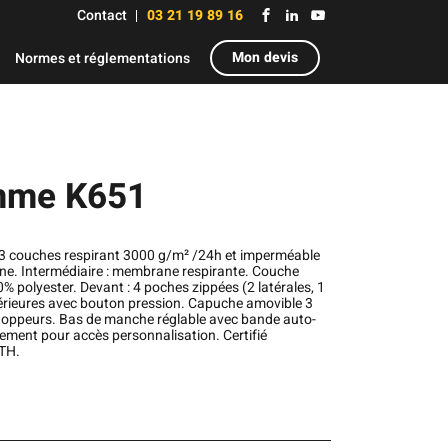
Contact
03 21 19 89 16
Mon devis
Normes et réglementations
emme K651
é 3 couches respirant 3000 g/m² /24h et imperméable
nne. Intermédiaire : membrane respirante. Couche
% polyester. Devant : 4 poches zippées (2 latérales, 1
ntérieures avec bouton pression. Capuche amovible 3
toppeurs. Bas de manche réglable avec bande auto-
tement pour accès personnalisation. Certifié
TH.