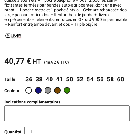
cuisse à soufflets + 1 poche téléphone – Dos : 2 poches semi-
flottantes fermées par bandes auto-agrippantes, dont une avec
rabat – 1 poche mètre et 1 poche à stylo – Ceinture rehaussée dos,
large passant milieu dos – Renfort bas de jambe + divers
empiècements et éléments renforcés en Oxford 900D imperméable
– Renfort entrejambe devant et dos – Triple piqûre
40,77
€
HT
(
48,92
€
TTC)
36
38
40
41
50
52
54
56
58
60
Taille
Couleur
Indications complémentaires
Quantité