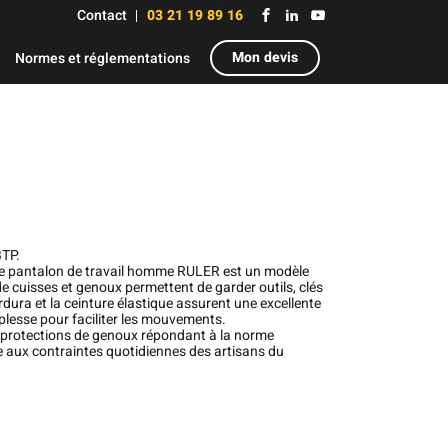
Contact
03 21 19 89 16
Mon devis
Normes et réglementations
BTP.
 le pantalon de travail homme RULER est un modèle
de cuisses et genoux permettent de garder outils, clés
dura et la ceinture élastique assurent une excellente
plesse pour faciliter les mouvements.
 protections de genoux répondant à la norme
 aux contraintes quotidiennes des artisans du