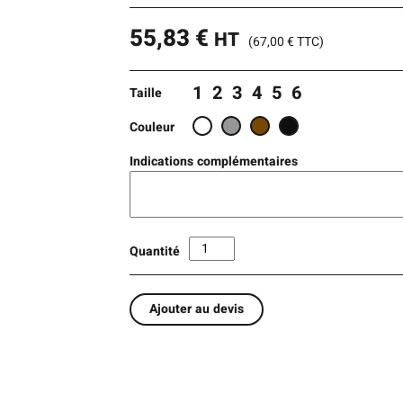
55,83
€
HT
(
67,00
€
TTC)
1
2
3
4
5
6
Taille
Couleur
Indications complémentaires
Quantité
Ajouter au devis