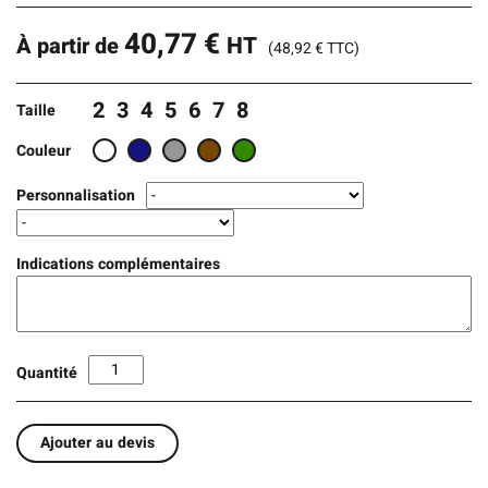
40,77
€
HT
À partir de
(
48,92
€
TTC)
2
3
4
5
6
7
8
Taille
Couleur
Personnalisation
Indications complémentaires
Quantité
Ajouter au devis