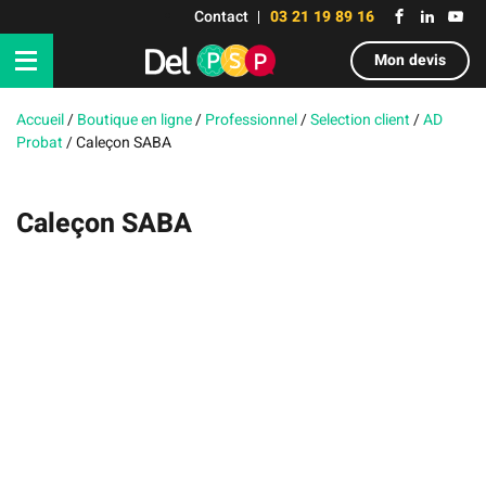
Contact
03 21 19 89 16
Mon devis
Accueil
/
Boutique en ligne
/
Professionnel
/
Selection client
/
AD
Probat
/
Caleçon SABA
Caleçon SABA