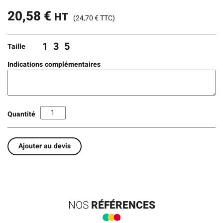
20,58
€
HT
(
24,70
€
TTC)
1
3
5
Taille
Indications complémentaires
Quantité
Ajouter au devis
NOS
RÉFÉRENCES