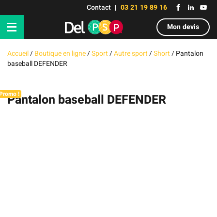
Contact
03 21 19 89 16
Mon devis
Accueil
/
Boutique en ligne
/
Sport
/
Autre sport
/
Short
/
Pantalon
baseball DEFENDER
Promo !
Pantalon baseball DEFENDER