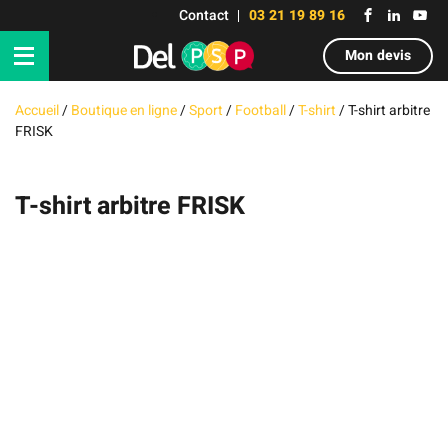
Contact
03 21 19 89 16
Mon devis
Accueil
/
Boutique en ligne
/
Sport
/
Football
/
T-shirt
/
T-shirt arbitre
FRISK
T-shirt arbitre FRISK