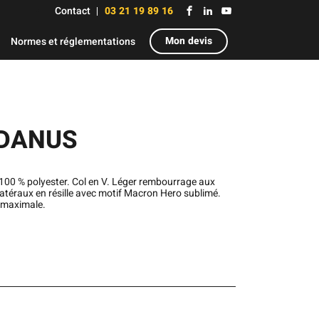
Contact
03 21 19 89 16
Mon devis
Normes et réglementations
RIDANUS
 100 % polyester. Col en V. Léger rembourrage aux
téraux en résille avec motif Macron Hero sublimé.
é maximale.