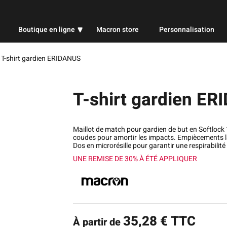
Boutique en ligne
Macron store
Personnalisation
Professionnel
/
T-shirt gardien ERIDANUS
Sport
T-shirt gardien E
Publicitaire
Maillot de match pour gardien de but en Softlock
coudes pour amortir les impacts. Empiècements la
Dos en microrésille pour garantir une respirabilit
UNE REMISE DE 30% À ÉTÉ APPLIQUER
35,28
€
TTC
À partir de