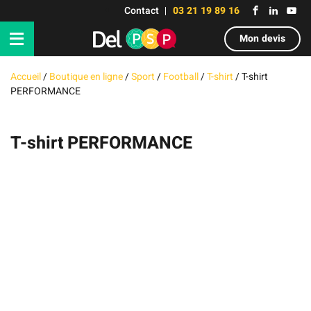
Contact
03 21 19 89 16
Mon devis
Accueil
/
Boutique en ligne
/
Sport
/
Football
/
T-shirt
/
T-shirt
PERFORMANCE
T-shirt PERFORMANCE