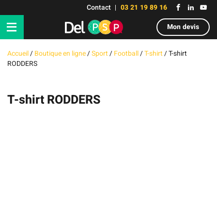
Contact
03 21 19 89 16
Mon devis
Accueil
/
Boutique en ligne
/
Sport
/
Football
/
T-shirt
/
T-shirt
RODDERS
T-shirt RODDERS