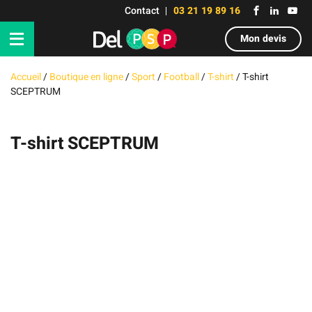
Contact
03 21 19 89 16
Mon devis
Accueil
/
Boutique en ligne
/
Sport
/
Football
/
T-shirt
/
T-shirt
SCEPTRUM
T-shirt SCEPTRUM