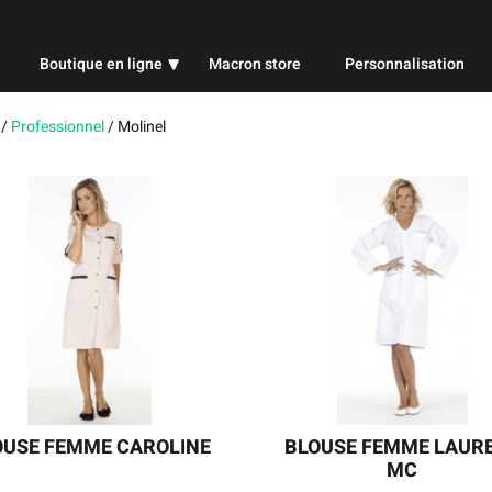
Boutique en ligne
Macron store
Personnalisation
Professionnel
/
Professionnel
/
Molinel
Sport
Publicitaire
OUSE FEMME CAROLINE
BLOUSE FEMME LAUR
MC
Une blouse femme manches