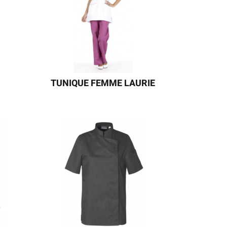
TUNIQUE FEMME LAURIE
Une tunique femme sans manches à
l’encolure élégante et aux finitions
soignées : les passepoils arrondis et
contrastés au niveau des poches
donnent au modèle un style raffiné.
A assortir aux modèles LAURENE et
LILLY.