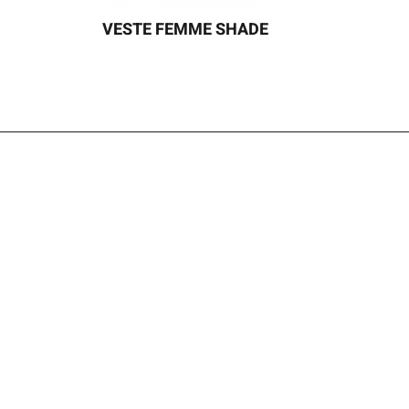
I
VESTE FEMME SHADE
VESTE SHADE FEMME - MANCHES
COURTES