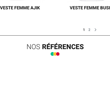
VESTE FEMME AJIK
VESTE FEMME BUS
ne veste de cuisine de coupe
VESTE FEMME BUSI
ine facile d’entretien dont le col
t le liseré vertical en couleur
1
2
èrent un look moderne. 4 coloris
isponibles pour une meilleure
personnalisation.
NOS
RÉFÉRENCES