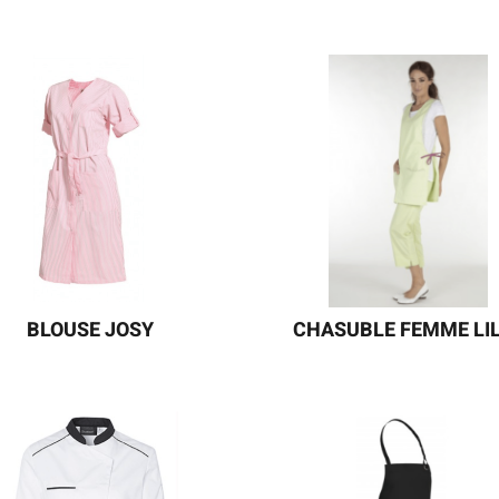
ansformables aux parements
Une blouse femme élégante a
trastés au niveau des poches
son encolure fantaisie, ses
our une touche esthétique et
passepoils contrastés et arro
rée. Facile à porter, son tombé
qui finissent joliment le haut 
e impeccable au fil des lavages.
poches. Déclinée dans de nom
coloris, elle répond aux beso
d’utilisatrices de secteurs vari
assortir aux modèlesLAURIE
LILLY.
BLOUSE JOSY
CHASUBLE FEMME LI
 blouse femme conçue dans un
Une chasuble femme aux finit
ssu polyester/coton uni facile
soignées, qui combine une enc
ntretien. Avec sa coupe sobre,
fantaisie et des passepoils
icace, sa longueur au niveau du
contastés au niveau des poch
u et son encolure bien dégagée,
Disponible en petite taille et g
elle répond aux besoins des
taille. A assortir aux modèl