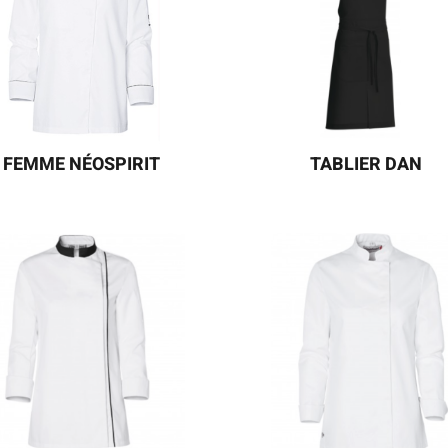
ofessionnelles des métiers du
LAURENE et LAURIE.
service à la personne.
FEMME NÉOSPIRIT
TABLIER DAN
FEMME NÉOSPIRIT
TABLIER DE SERVICE DAN