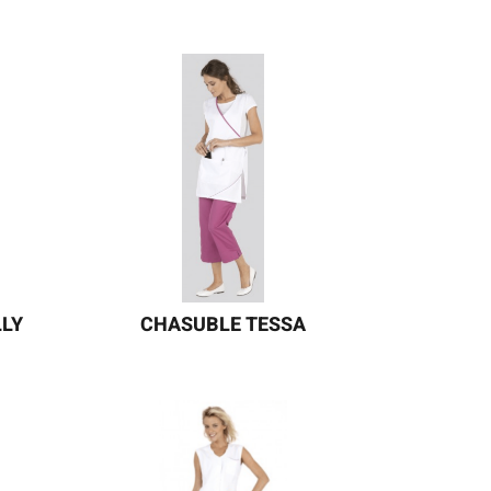
vec
Une blouse femme élégante avec
son encolure fantaisie, ses
ndis
passepoils contrastés et arrondis
des
qui finissent joliment le haut des
breux
poches. Déclinée dans de nombreux
ins
coloris, cette blouse
és. A
professionnelle répond aux besoins
 et
d’utilisatrices de secteurs variés. A
assortir aux modèles LAURIE et
LILLY.
LLY
CHASUBLE TESSA
ions
Une chasuble à l’encolure effet
olure
cache-cœur qui met en valeur le haut
du buste et souligne la poitrine. La
es.
grande poche centrale permet de
rande
tout avoir sous la main.
es