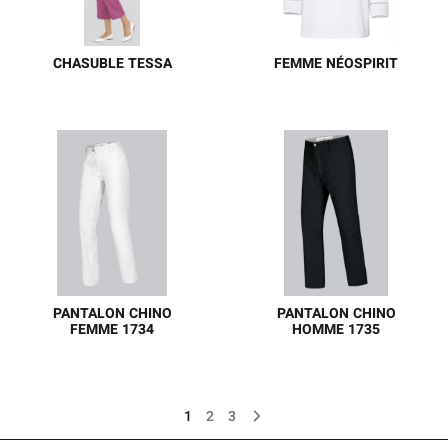
besoins des
LAURENE et LAURIE.
professionnelles des
métiers du service à la
CHASUBLE TESSA
FEMME NÉOSPIRIT
personne.
Une chasuble à l’encolure
FEMME NÉOSPIRIT
effet cache-cœur qui met
en valeur le haut du buste
et souligne la poitrine. La
grande poche centrale
permet de tout avoir sous
la main.
PANTALON CHINO
PANTALON CHINO
FEMME 1734
HOMME 1735
PANTALON CHINO
PANTALON CHINO
FEMMES EXTÉRIEUR
HOMMES EXTÉRIEUR
1 48% Coton, 48%
1 48% Coton, 48%
1
2
3
Polyester, 4% Élastoléfine
Polyester, 4% Élastoléfine
POIDS DU TISSU 230 g/m²
POIDS DU TISSU 230 g/m²