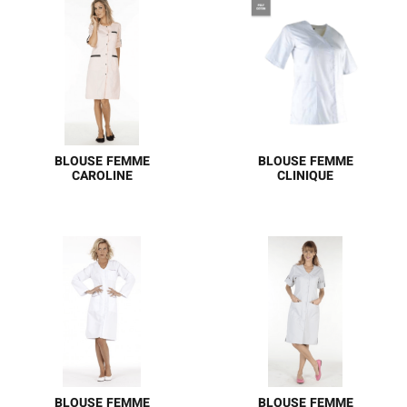
Polyester, 4% Élastoléfine
Polyester, 4% Élastoléfine
POIDS DU TISSU 200 g/m²
POIDS DU TISSU 200 g/m²
BLOUSE FEMME
BLOUSE FEMME
CAROLINE
CLINIQUE
Une blouse femme
Blouse femme manches
manches transformables
courtes Sergé 65%
aux parements contrastés
polyester 35% coton - 200
au niveau des poches pour
g/m2
une touche esthétique et
colorée. Facile à porter,
son tombé reste
impeccable au fil des
lavages.
BLOUSE FEMME
BLOUSE FEMME