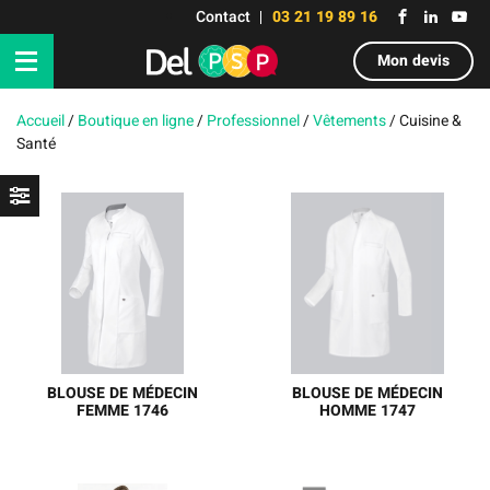
Contact
03 21 19 89 16
Mon devis
Accueil
/
Boutique en ligne
/
Professionnel
/
Vêtements
/
Cuisine &
Santé
BLOUSE DE MÉDECIN
BLOUSE DE MÉDECIN
FEMME 1746
HOMME 1747
BLOUSE DE MÉDECIN
BLOUSE DE MÉDECIN
FEMMES EXTÉRIEUR
HOMMES EXTÉRIEUR
1 48% Coton, 48%
1 48% Coton, 48%