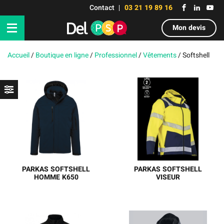
Contact
03 21 19 89 16
Mon devis
Accueil
/
Boutique en ligne
/
Professionnel
/
Vêtements
/
Softshell
PARKAS SOFTSHELL
PARKAS SOFTSHELL
HOMME K650
VISEUR
Parka softshell doublée
Softshell bicolore 3
capuche homme
couches - manches
amovibles par zip -
AUTHENTIC HV couche 1: