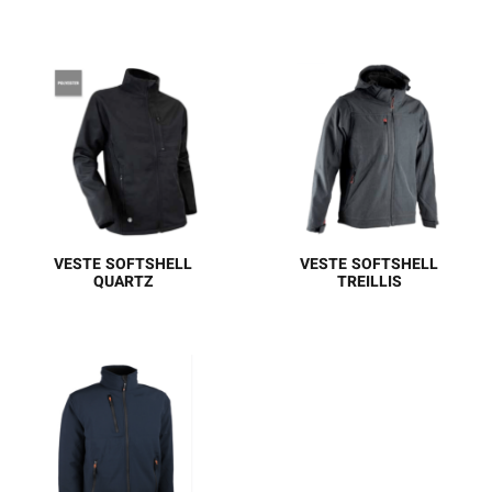
VESTE SOFT-SHELL
VESTE SOFT-SHELL
EXTÉRIEUR 1 100%
HOMMES EXTÉRIEUR
Polyester DOUBLURE
1 100% Polyester
100% Polyester
DOUBLURE 100%
MEMBRANE 100%
Polyester
Polyuréthane POIDS DU
MEMBRANE 100%
TISSU 255 g/m²
Polyuréthane POIDS DU
TISSU 300 g/m²
VESTE SOFTSHELL
VESTE SOFTSHELL
QUARTZ
TREILLIS
Veste softshell - 3 couches
Veste softshell 3 couches
100% polyester 150D - 305
Couche 1 : Toile 94%
g/m2 Membrane imper-
polyester 6% élasthanne
respirante : Respirabilité:
Couche 2 : Membrane
800 g/m2/24h
imper-respirante
Imperméabilité : 5000 mm
: Respirabilité : 800
g/m2/24h - Imperméabilité
: 5000 mm Couche 3 :