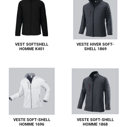
100% polyester Couche 2 :
Membrane imper-
respirante : Respirabilité
(MVP) : 800 g/m2/24h
Imperméabilité (WR) :
5000 mm Couche 3 :
Polaire : 100% polyester
VEST SOFTSHELL
VESTE HIVER SOFT-
HOMME K401
SHELL 1869
Veste softshell homme
VESTE HIVER SOFT-SHELL
EXTÉRIEUR 1 100%
Polyester
DOUBLURE 100%
Polyester
MEMBRANE 100%
Polyuréthane POIDS DU
TISSU 300 g/m²
VESTE SOFT-SHELL
VESTE SOFT-SHELL
HOMME 1696
HOMME 1868