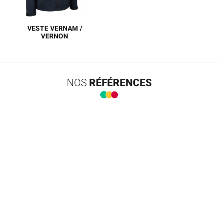
Polaire 100% polyester
Poid total : 360 g/m2
VESTE VERNAM /
VERNON
VESTE SOUPLE COUPE-
VENT EN SOFSHELL
DÉPERLANT.
NOS
RÉFÉRENCES