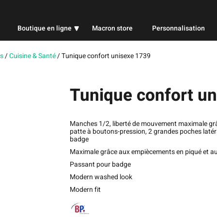
Boutique en ligne
Macron store
Personnalisation
Professionnel
s
/
Cuisine & Santé
/
Tunique confort unisexe 1739
Sport
Tunique confort u
Publicitaire
Manches 1/2, liberté de mouvement maximale grâc
patte à boutons-pression, 2 grandes poches laté
badge
Maximale grâce aux empiècements en piqué et aux
Passant pour badge
Modern washed look
Modern fit